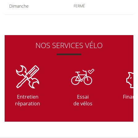
Dimanche
FERMÉ
NOS SERVICES VÉLO
Entretien
Essai
Finan
réparation
de vélos