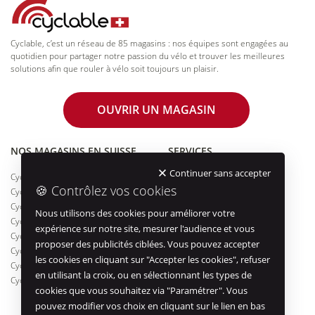
Cyclable, c’est un réseau de 85 magasins : nos équipes sont engagées au
quotidien pour partager notre passion du vélo et trouver les meilleures
solutions afin que rouler à vélo soit toujours un plaisir.
OUVRIR UN MAGASIN
NOS MAGASINS EN SUISSE
SERVICES
Continuer sans accepter
Cyclable Genève Plainpalais
Entretien réparation
🍪 Contrôlez vos cookies
Cyclable Lausanne Gare
Essai de vélos
Cyclable Nyon
Financement
Nous utilisons des cookies pour améliorer votre
Cyclable Genève Charmilles
Assurance
expérience sur notre site, mesurer l'audience et vous
Cyclable Neuchatel
Entreprises & collectivités
proposer des publicités ciblées. Vous pouvez accepter
Cyclable Bienne
Vélo de courtoisie
les cookies en cliquant sur "Accepter les cookies", refuser
Cyclable Genève Eaux-Vives
Accueil randonneur
en utilisant la croix, ou en sélectionnant les types de
Cyclable Lausanne Malley
cookies que vous souhaitez via "Paramétrer". Vous
Offre entreprise
pouvez modifier vos choix en cliquant sur le lien en bas