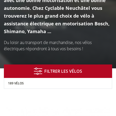
avec une bonne motorisation et une bonne
À NEUCHÂTEL
autonomie. Chez Cyclable Neuchâtel vous
trouverez le plus grand choix de vélo à
assistance électrique en motorisation Bosch,
Shimano, Yamaha ...
Du loisir au transport de marchandise, nos vélos
électriques répondront à tous vos besoins !
Financement
Entretien
Essai de
FILTRER LES VÉLOS
réparation
vélos
189 VÉLOS
Vélo
Assurance
Entreprises
de courtoisie
&