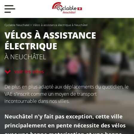
Nos actualités
Cyclable Neuchatel
>
Vélos à assistance électrique à Neuchâtel
Nos vélos
VÉLOS
À ASSISTANCE
ÉLECTRIQUE
Qui sommes-nous ?
À NEUCHÂTEL
voir les vélos
Nous contacter
De plus en plus adapté aux déplacements du quotidien, le
VAE s'inscrit comme un moyen de transport
incontournable dans nos villes.
Neuchâtel n'y fait pas exception, cette ville
CYCLABLE
principalement en pente nécessite des vélos